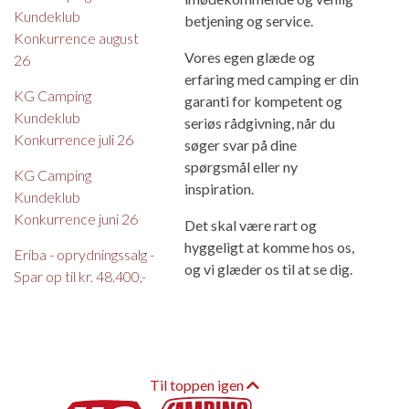
Kundeklub
betjening og service.
Konkurrence august
Vores egen glæde og
26
erfaring med camping er din
KG Camping
garanti for kompetent og
Kundeklub
seriøs rådgivning, når du
Konkurrence juli 26
søger svar på dine
spørgsmål eller ny
KG Camping
inspiration.
Kundeklub
Konkurrence juni 26
Det skal være rart og
hyggeligt at komme hos os,
Eriba - oprydningssalg -
og vi glæder os til at se dig.
Spar op til kr. 48.400,-
Til toppen igen