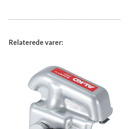
Isabella Opstillingsvejledninger
GPDR - Optagelse af foto og video
GPDR - KG Camping Kundeklub
Relaterede varer: