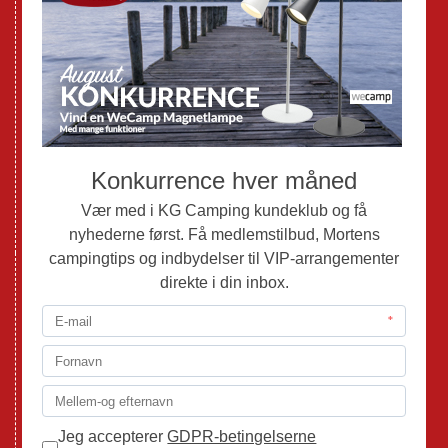
Nye Campingvogne
Nye Autocampere og Vans
Brugte Campingvogne
Brugte Autocampere og Vans
Webshop
Værksted
Mortens Campingtips
KG Camping Kundeklub
Nyheder
Adria
Adria Vans
Adria Autocampere
Eriba
Fendt
Hobby
Randger Van