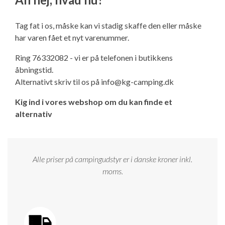
Ny campingvogn - godt at vide
Adria Astella
Next
Hobby Prestige
Adria Coral
Internet i campingvognen
GRØN Virksomhed
Tag fat i os, måske kan vi stadig skaffe den eller måske
Vil du sælge din campingvogn?
Hobby Maxia
Lille campingvogn
Adria Compact
Aircondition og klimaanlæg
har varen fået et nyt varenummer.
Tuxer måleskemaer
Ring 76332082 - vi er på telefonen i butikkens
Brugte telte og udstyr
Finansiering af campingvogn
Gas-komfort i din campingvogn
åbningstid.
Sikker handel
Alternativt skriv til os på
info@kg-camping.dk
Isabella fortelte
Forsikring af campingvogn
E-trailer kontrol- og sikkerhedsapp
Kig ind i vores webshop om du kan finde et
Klagemuligheder
alternativ
Camping erhverv
Isabella Fortelte
Byvand - rindende vand i campingvognen
Konkurrenceregler
Isabella Lufttelte
3 spændende ideer til campingvognen
Alle priser på campingudstyr er i danske kroner inkl.
Handelsbetingelser - webshop
moms.
Isabella weekend- og vinterfortelte
GPS tracker til autocamper og campingvogn
Cookie & Privatlivspolitik
Isabella fortelte til specialvogne
Persondata