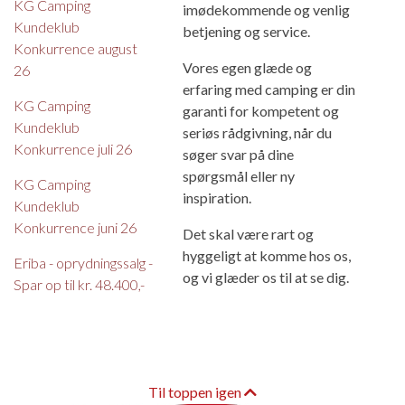
KG Camping
imødekommende og venlig
Kundeklub
betjening og service.
Konkurrence august
Vores egen glæde og
26
erfaring med camping er din
KG Camping
garanti for kompetent og
Kundeklub
seriøs rådgivning, når du
Konkurrence juli 26
søger svar på dine
spørgsmål eller ny
KG Camping
inspiration.
Kundeklub
Konkurrence juni 26
Det skal være rart og
hyggeligt at komme hos os,
Eriba - oprydningssalg -
og vi glæder os til at se dig.
Spar op til kr. 48.400,-
Til toppen igen