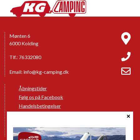
Mønten 6
6000 Kolding
Tlf.: 76332080
Email:
info@kg-camping.dk
Åbningstider
Følg os på Facebook
Handelsbetingelser
Cookie politik
Databeskyttelse GDPR
GPDR - Optagelse af foto og video