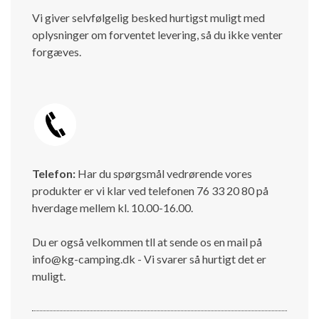
Vi giver selvfølgelig besked hurtigst muligt med
oplysninger om forventet levering, så du ikke venter
forgæves.
Telefon:
Har du spørgsmål vedrørende vores
produkter er vi klar ved telefonen 76 33 20 80 på
hverdage mellem kl. 10.00-16.00.
Du er også velkommen tll at sende os en mail på
info@kg-camping.dk - Vi svarer så hurtigt det er
muligt.