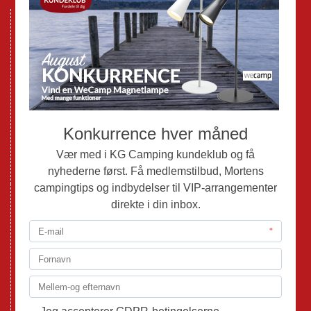
Nye Campingvogne
Nye Autocampere og Vans
Brugte Campingvogne
Brugte Autocampere og Vans
Webshop
Værksted
Mortens Campingtips
KG Camping Kundeklub
Nyheder
Adria
Adria Vans
Adria Autocampere
Eriba
Fendt
Hobby
Randger Van