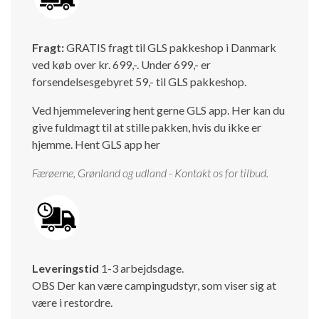
Isabella Opstillingsvejledninger
GPDR - Optagelse af foto og video
Fragt:
GRATIS fragt til GLS pakkeshop i Danmark
ved køb over kr. 699,-. Under 699,- er
GPDR - KG Camping Kundeklub
forsendelsesgebyret 59,- til GLS pakkeshop.
Ved hjemmelevering hent gerne GLS app. Her kan du
give fuldmagt til at stille pakken, hvis du ikke er
hjemme.
Hent GLS app her
Færøerne, Grønland og udland - Kontakt os for tilbud.
Leveringstid
1-3 arbejdsdage.
OBS Der kan være campingudstyr, som viser sig at
være i restordre.