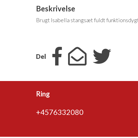
Beskrivelse
Brugt Isabella stangsæt fuldt funktionsdy
Del
Ring
+4576332080