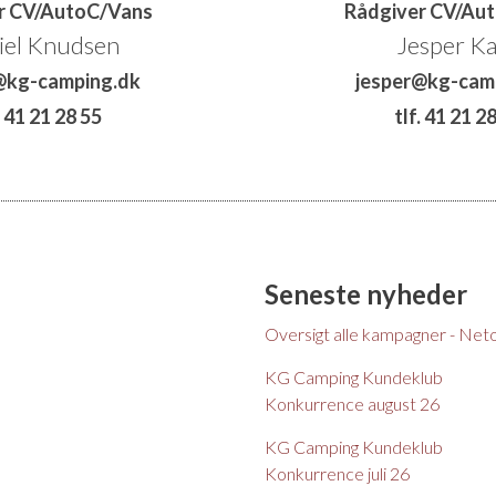
r CV/AutoC/Vans
Rådgiver CV/Au
iel Knudsen
Jesper K
@kg-camping.dk
jesper@kg-cam
. 41 21 28 55
tlf. 41 21 2
Seneste nyheder
Oversigt alle kampagner - Net
KG Camping Kundeklub
Konkurrence august 26
KG Camping Kundeklub
Konkurrence juli 26