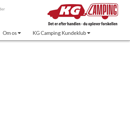
der
Om os
KG Camping Kundeklub