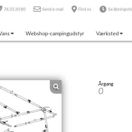
76 33 20 80
Send e-mail
Find os
Se åbningsti
Vans
Webshop-campingudstyr
Værksted
Årgang
0