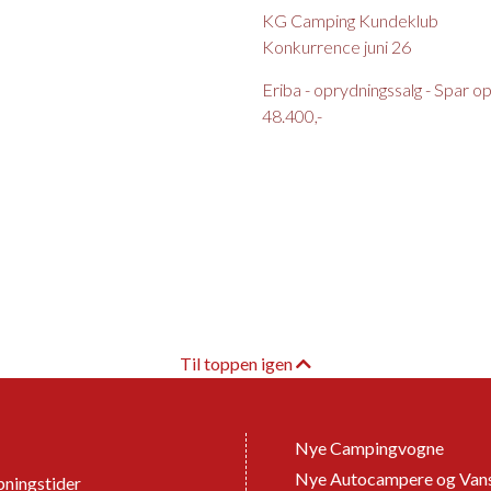
KG Camping Kundeklub
Konkurrence juni 26
Eriba - oprydningssalg - Spar op t
48.400,-
Til toppen igen
Nye Campingvogne
Nye Autocampere og Van
ningstider