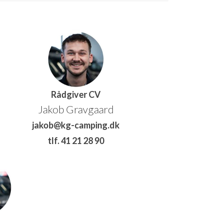
Rådgiver CV
Jakob Gravgaard
jakob@kg-camping.dk
tlf. 41 21 28 90