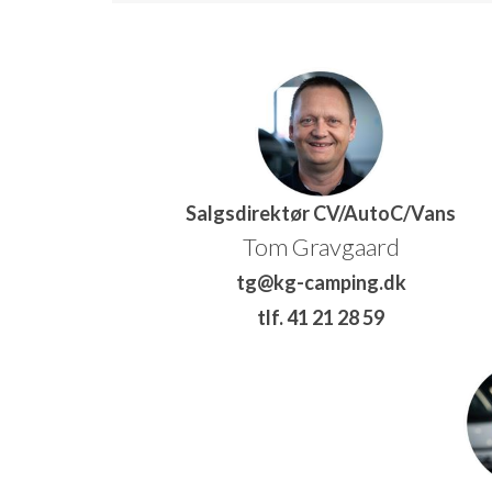
Salgsdirektør CV/AutoC/Vans
Tom Gravgaard
tg@kg-camping.dk
tlf. 41 21 28 59