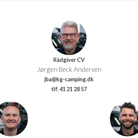
Rådgiver CV
Jørgen Beck Andersen
jba@kg-camping.dk
tlf. 41 21 28 57