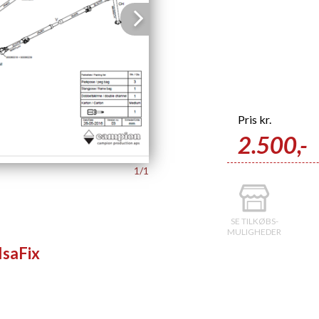
Next
Pris
kr.
2.500,-
1/1
SE TILKØBS-
MULIGHEDER
IsaFix