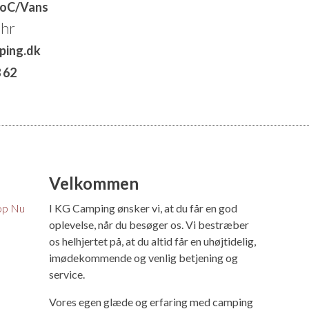
toC/Vans
ahr
ping.dk
8 62
Velkommen
op Nu
I KG Camping ønsker vi, at du får en god
oplevelse, når du besøger os. Vi bestræber
os helhjertet på, at du altid får en uhøjtidelig,
imødekommende og venlig betjening og
service.
Vores egen glæde og erfaring med camping