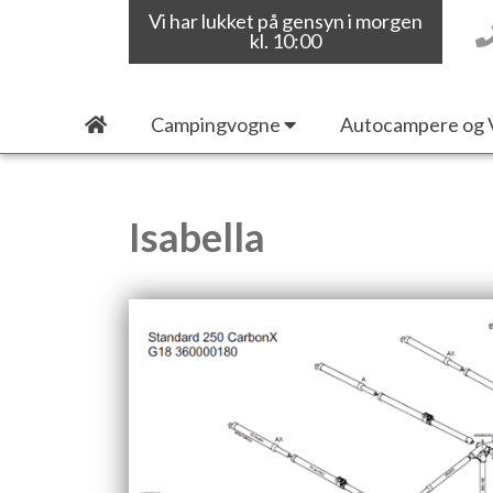
Vi har lukket på gensyn i morgen
kl. 10:00
Campingvogne
Autocampere og 
Isabella