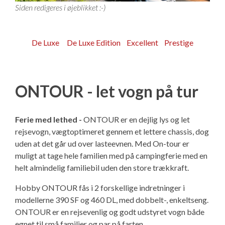
KG Camping Kundeklub
Adria Campingvogne
----------------------------------
Værksted – Bestil tid
Kontakt
Siden redigeres i øjeblikket :-)
Eriba Campingvogne
Adria 60 års jubilæumsmodeller
Skadecenter – Anmeld skade
Personale
KG Camping kundeklub
Adria Campingvogne
De Luxe
De Luxe Edition
Excellent
Prestige
Fendt Campingvogne
Adria Autocamper
Reservedele – Bestil dele
Butikken - kig ind
Se dine medlemstilbud
Adria Aviva Lite
Eriba Campingvogne
ONTOUR - let vogn på tur
Hobby Campingvogne
Adria Campervans
Service og eftersyn
Ledige stillinger
Mortens Campingtips
Adria Aviva
Eriba Touring
Fendt Campingvogne
Adria Autocamper
Hobby De Luxe - DK-line
Serviceaftaler
Information
Nyheder
Adria Altea
Fendt Apero
Hobby Campingvogne
Adria Supersonic
Adria Campervans
Ferie med lethed -
ONTOUR er en dejlig lys og let
rejsevogn, vægtoptimeret gennem et lettere chassis, dog
uden at det går ud over lasteevnen. Med On-tour er
Tabbert Campingvogne
Guides - før værkstedsbesøg
KG Camping Historie
Gaveideer til campisten
Adria Action
Fendt Bianco Selection / Activ
Hobby On-tour
Adria Sonic
Adria Twin Sports van
Offentlig virksomhed - sådan handler du i
muligt at tage hele familien med på campingferie med en
shoppen
helt almindelig familiebil uden den store trækkraft.
T@b Campingvogne
Montering af ekstraudstyr i campingvognen
Adria Adora
Fendt Tendenza
Hobby De Luxe
Adria Matrix
Adria Twin Supreme
Campingplads - levering af varer
Hobby ONTOUR fås i 2 forskellige indretninger i
modellerne 390 SF og 460 DL, med dobbelt-, enkeltseng.
----------------------------------
Ekstraudstyr
Adria Alpina
Fendt Diamant
Hobby Excellent
Adria Coral XL
Adria Twin
ONTOUR er en rejsevenlig og godt udstyret vogn både
Pintrip - overnatning for autocampere
egnet til små familier og par på farten.