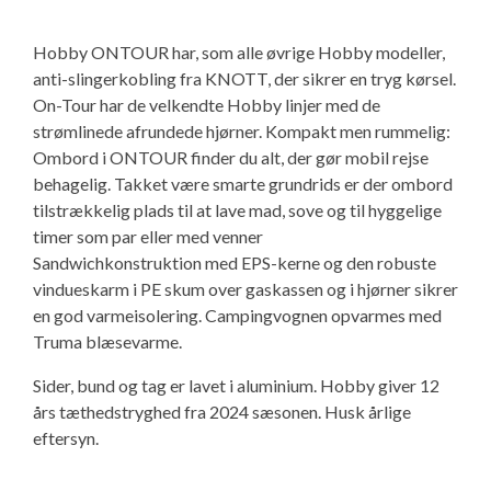
Isabella Opstillingsvejledninger
GPDR - Optagelse af foto og video
Hobby ONTOUR har, som alle øvrige Hobby modeller,
anti-slingerkobling fra KNOTT, der sikrer en tryg kørsel.
On-Tour har de velkendte Hobby linjer med de
GPDR - KG Camping Kundeklub
strømlinede afrundede hjørner. Kompakt men rummelig:
Ombord i ONTOUR finder du alt, der gør mobil rejse
behagelig. Takket være smarte grundrids er der ombord
tilstrækkelig plads til at lave mad, sove og til hyggelige
timer som par eller med venner
Sandwichkonstruktion med EPS-kerne og den robuste
vindueskarm i PE skum over gaskassen og i hjørner sikrer
en god varmeisolering. Campingvognen opvarmes med
Truma blæsevarme.
Sider, bund og tag er lavet i aluminium. Hobby giver 12
års tæthedstryghed fra 2024 sæsonen. Husk årlige
eftersyn.