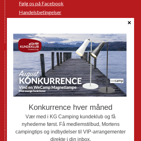
Følg os på Facebook
Handelsbetingelser
Cookie politik
Databeskyttelse GDPR
GPDR - Optagelse af foto og video
Nye Campingvogne
Nye Autocampere og Vans
Brugte Campingvogne
Brugte Autocampere og Vans
Webshop
Værksted
Mortens Campingtips
KG Camping Kundeklub
Nyheder
Adria