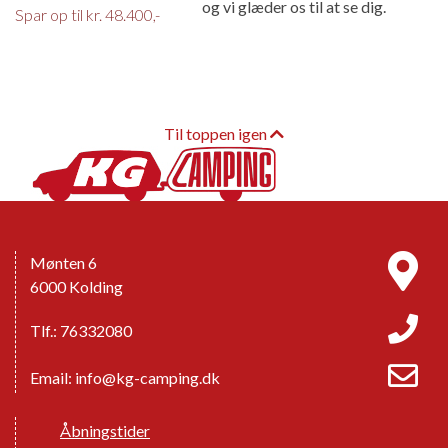
og vi glæder os til at se dig.
Spar op til kr. 48.400,-
Til toppen igen
Mønten 6
6000 Kolding
Tlf.: 76332080
Email:
info@kg-camping.dk
Åbningstider