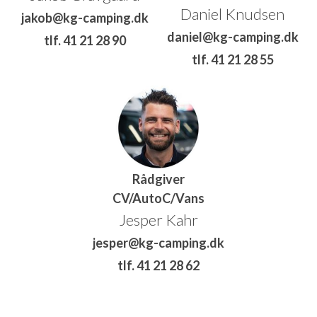
Daniel Knudsen
jakob@kg-camping.dk
daniel@kg-camping.dk
tlf. 41 21 28 90
tlf. 41 21 28 55
Rådgiver
CV/AutoC/Vans
Jesper Kahr
jesper@kg-camping.dk
tlf. 41 21 28 62