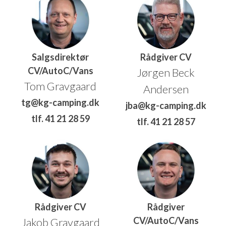
Salgsdirektør
Rådgiver CV
CV/AutoC/Vans
Jørgen Beck
Tom Gravgaard
Andersen
tg@kg-camping.dk
jba@kg-camping.dk
tlf. 41 21 28 59
tlf. 41 21 28 57
Rådgiver CV
Rådgiver
CV/AutoC/Vans
Jakob Gravgaard