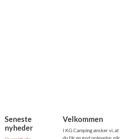
Seneste
Velkommen
nyheder
I KG Camping ønsker vi, at
du får en god oplevelse, når
Oversigt alle