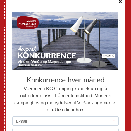
Databeskyttelse GDPR
GPDR - Optagelse af foto og video
Nye Campingvogne
Nye Autocampere og Vans
Brugte Campingvogne
Brugte Autocampere og Vans
Webshop
Værksted
Mortens Campingtips
KG Camping Kundeklub
Nyheder
Adria
Adria Vans
Adria Autocampere
Eriba