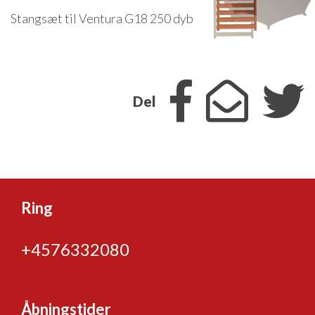
Isabella Opstillingsvejledninger
Stangsæt til Ventura G18 250 dyb
GPDR - Optagelse af foto og video
GPDR - KG Camping Kundeklub
Del
Ring
+4576332080
Åbningstider