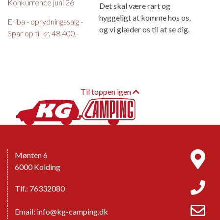
Konkurrence juni 26
Det skal være rart og
hyggeligt at komme hos os,
Eriba - oprydningssalg -
og vi glæder os til at se dig.
Spar op til kr. 48.400,-
Til toppen igen
Mønten 6
6000 Kolding
Tlf.: 76332080
Email:
info@kg-camping.dk