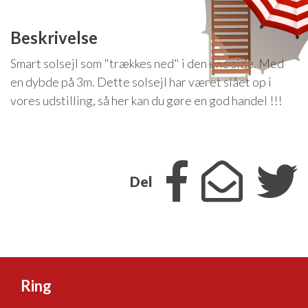
Isabella Opstillingsvejledninger
GPDR - Optagelse af foto og video
Beskrivelse
Smart solsejl som "trækkes ned" i den ene side. Med
GPDR - KG Camping Kundeklub
en dybde på 3m. Dette solsejl har været slået op i
vores udstilling, så her kan du gøre en god handel !!!
Del
Ring