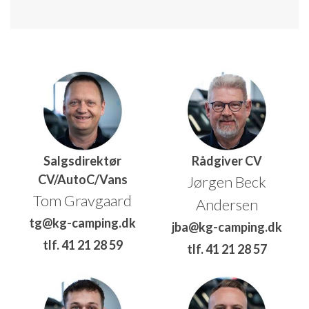
Salgsdirektør
Rådgiver CV
CV/AutoC/Vans
Jørgen Beck
Tom Gravgaard
Andersen
tg@kg-camping.dk
jba@kg-camping.dk
tlf. 41 21 28 59
tlf. 41 21 28 57