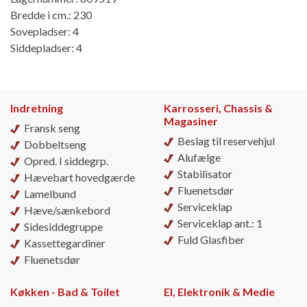
Bredde i cm.: 230
Sovepladser: 4
Siddepladser: 4
Indretning
Karrosseri, Chassis &
Magasiner
Fransk seng
Beslag til reservehjul
Dobbeltseng
Alufælge
Opred. I siddegrp.
Stabilisator
Hævebart hovedgærde
Fluenetsdør
Lamelbund
Serviceklap
Hæve/sænkebord
Serviceklap ant.: 1
Sidesiddegruppe
Fuld Glasfiber
Kassettegardiner
Fluenetsdør
Køkken - Bad & Toilet
El, Elektronik & Medie