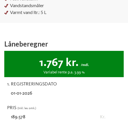
Vandstandsmåler
Varmt vand ltr.: 5 L
Låneberegner
1.767
kr.
/mdl.
Variabel
rente p.a.
3.99
%
1. REGISTRERINGSDATO
PRIS
(Inkl. lev. omk.)
Kr.