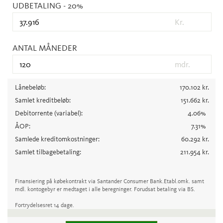
UDBETALING
- 20%
Kr.
ANTAL MÅNEDER
mdr.
Lånebeløb:
170.102
kr.
Samlet kreditbeløb:
151.662
kr.
Debitorrente
(variabel)
:
4.06
%
ÅOP:
7.31
%
Samlede kreditomkostninger:
60.292
kr.
Samlet tilbagebetaling:
211.954
kr.
Finansiering på købekontrakt via Santander Consumer Bank.
Etabl.omk. samt
mdl. kontogebyr er medtaget i alle beregninger. Forudsat betaling via BS.
Fortrydelsesret 14 dage.