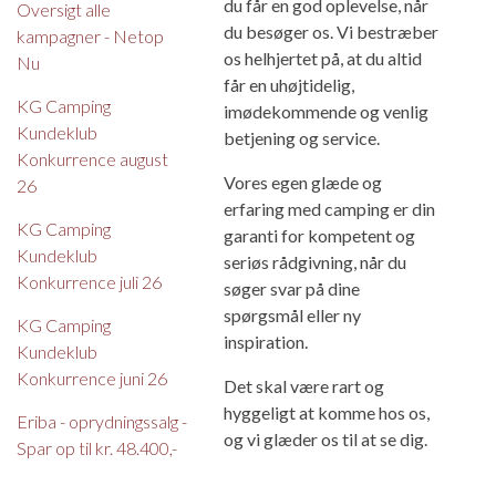
du får en god oplevelse, når
Oversigt alle
du besøger os. Vi bestræber
kampagner - Netop
os helhjertet på, at du altid
Nu
får en uhøjtidelig,
KG Camping
imødekommende og venlig
Kundeklub
betjening og service.
Konkurrence august
Vores egen glæde og
26
erfaring med camping er din
KG Camping
garanti for kompetent og
Kundeklub
seriøs rådgivning, når du
Konkurrence juli 26
søger svar på dine
spørgsmål eller ny
KG Camping
inspiration.
Kundeklub
Konkurrence juni 26
Det skal være rart og
hyggeligt at komme hos os,
Eriba - oprydningssalg -
og vi glæder os til at se dig.
Spar op til kr. 48.400,-