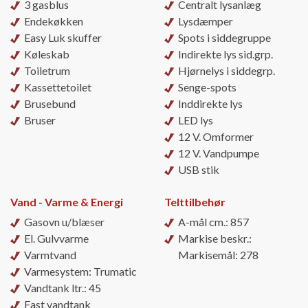
3 gasblus
Centralt lysanlæg
Endekøkken
Lysdæmper
Easy Luk skuffer
Spots i siddegruppe
Køleskab
Indirekte lys sid.grp.
Toiletrum
Hjørnelys i siddegrp.
Kassettetoilet
Senge-spots
Brusebund
Inddirekte lys
Bruser
LED lys
12 V. Omformer
12 V. Vandpumpe
USB stik
Vand - Varme & Energi
Telttilbehør
Gasovn u/blæser
A-mål cm.: 857
El. Gulvvarme
Markise beskr.:
Varmtvand
Markisemål: 278
Varmesystem: Trumatic
Vandtank ltr.: 45
Fast vandtank