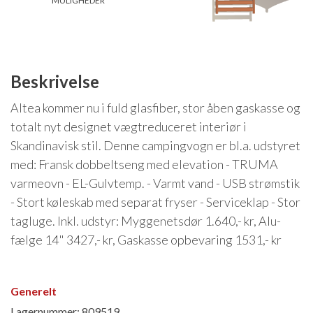
MULIGHEDER
Isabella Opstillingsvejledninger
GPDR - Optagelse af foto og video
GPDR - KG Camping Kundeklub
Beskrivelse
Altea kommer nu i fuld glasfiber, stor åben gaskasse og
totalt nyt designet vægtreduceret interiør i
Skandinavisk stil. Denne campingvogn er bl.a. udstyret
med: Fransk dobbeltseng med elevation - TRUMA
varmeovn - EL-Gulvtemp. - Varmt vand - USB strømstik
- Stort køleskab med separat fryser - Serviceklap - Stor
tagluge. Inkl. udstyr: Myggenetsdør 1.640,- kr, Alu-
fælge 14" 3427,- kr, Gaskasse opbevaring 1531,- kr
Generelt
Lagernummer: 809519