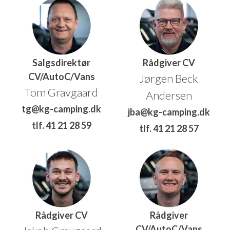
Salgsdirektør
Rådgiver CV
CV/AutoC/Vans
Jørgen Beck
Tom Gravgaard
Andersen
tg@kg-camping.dk
jba@kg-camping.dk
tlf. 41 21 28 59
tlf. 41 21 28 57
Rådgiver CV
Rådgiver
CV/AutoC/Vans