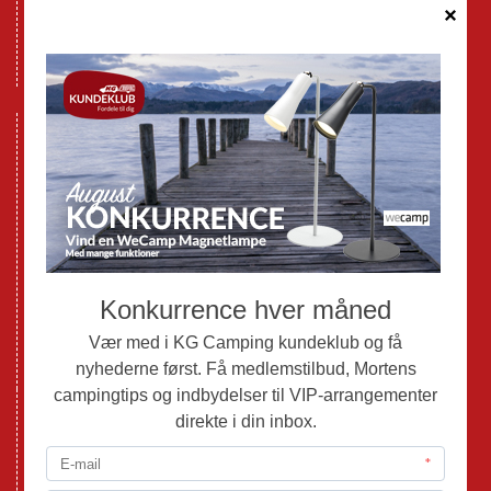
Cookie politik
Databeskyttelse GDPR
GPDR - Optagelse af foto og video
Nye Campingvogne
Nye Autocampere og Vans
Brugte Campingvogne
Brugte Autocampere og Vans
Webshop
Værksted
Mortens Campingtips
KG Camping Kundeklub
Nyheder
Adria
Adria Vans
Adria Autocampere