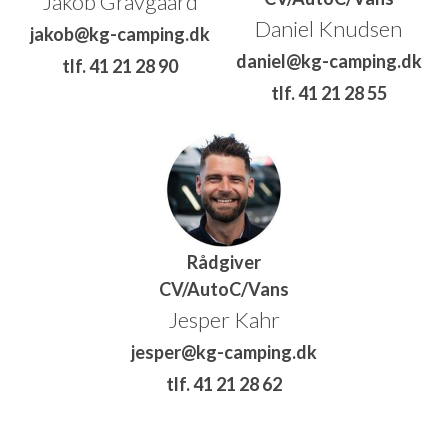
Jakob Gravgaard
Daniel Knudsen
jakob@kg-camping.dk
daniel@kg-camping.dk
tlf. 41 21 28 90
tlf. 41 21 28 55
Rådgiver
CV/AutoC/Vans
Jesper Kahr
jesper@kg-camping.dk
tlf. 41 21 28 62