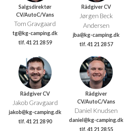
Salgsdirektør
Rådgiver CV
CV/AutoC/Vans
Jørgen Beck
Tom Gravgaard
Andersen
tg@kg-camping.dk
jba@kg-camping.dk
tlf. 41 21 28 59
tlf. 41 21 28 57
Rådgiver CV
Rådgiver
CV/AutoC/Vans
Jakob Gravgaard
Daniel Knudsen
jakob@kg-camping.dk
daniel@kg-camping.dk
tlf. 41 21 28 90
tlf. 41 21 28 55