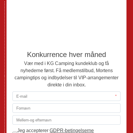
Nye Campingvogne
Nye Autocampere og Vans
Brugte Campingvogne
Brugte Autocampere og Vans
Webshop
Værksted
Mortens Campingtips
KG Camping Kundeklub
Nyheder
Adria
Adria Vans
Adria Autocampere
Eriba
Fendt
Hobby
Randger Van