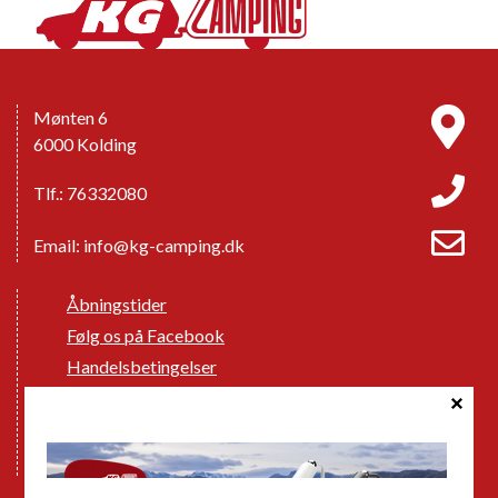
Mønten 6
6000 Kolding
Tlf.: 76332080
Email:
info@kg-camping.dk
Åbningstider
Følg os på Facebook
Handelsbetingelser
Cookie politik
Databeskyttelse GDPR
GPDR - Optagelse af foto og video