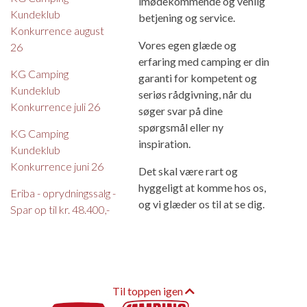
imødekommende og venlig
Kundeklub
betjening og service.
Konkurrence august
Vores egen glæde og
26
erfaring med camping er din
KG Camping
garanti for kompetent og
Kundeklub
seriøs rådgivning, når du
Konkurrence juli 26
søger svar på dine
spørgsmål eller ny
KG Camping
inspiration.
Kundeklub
Konkurrence juni 26
Det skal være rart og
hyggeligt at komme hos os,
Eriba - oprydningssalg -
og vi glæder os til at se dig.
Spar op til kr. 48.400,-
Til toppen igen