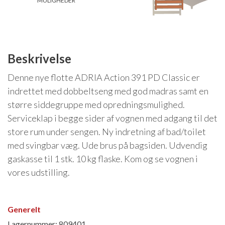
MULIGHEDER
Isabella Opstillingsvejledninger
GPDR - Optagelse af foto og video
GPDR - KG Camping Kundeklub
Beskrivelse
Denne nye flotte ADRIA Action 391 PD Classic er
indrettet med dobbeltseng med god madras samt en
større siddegruppe med opredningsmulighed.
Serviceklap i begge sider af vognen med adgang til det
store rum under sengen. Ny indretning af bad/toilet
med svingbar væg. Ude brus på bagsiden. Udvendig
gaskasse til 1 stk. 10 kg flaske. Kom og se vognen i
vores udstilling.
Generelt
Lagernummer: 809401