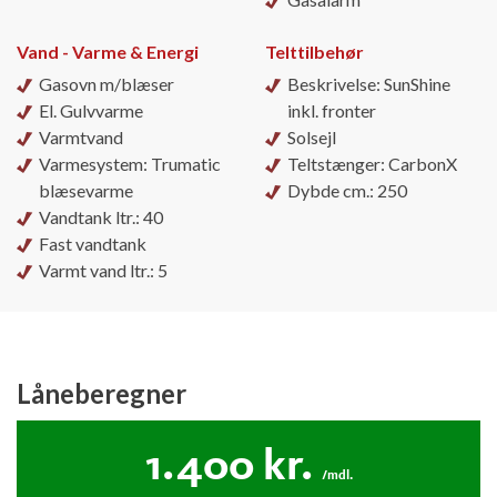
Vand - Varme & Energi
Telttilbehør
Gasovn m/blæser
Beskrivelse: SunShine
El. Gulvvarme
inkl. fronter
Varmtvand
Solsejl
Varmesystem: Trumatic
Teltstænger: CarbonX
blæsevarme
Dybde cm.: 250
Vandtank ltr.: 40
Fast vandtank
Varmt vand ltr.: 5
Låneberegner
1.400
kr.
/mdl.