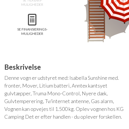
SE TILKØBS-
MULIGHEDER
Isabella Opstillingsvejledninger
GPDR - Optagelse af foto og video
GPDR - KG Camping Kundeklub
SE FINANSIERINGS-
MULIGHEDER
Beskrivelse
Denne vogn er udstyret med: Isabella Sunshine med.
fronter, Mover, Litium batteri, Anntex kantsyet
gulvtæpper, Truma Mono-Control, Nyere dæk,
Gulvtemperering, Tv/internet antenne, Gas alarm,
Vognen kan opvejes til 1.500 kg. Oplev vognen hos KG
Camping Det er efter handlen - du oplever forskellen.