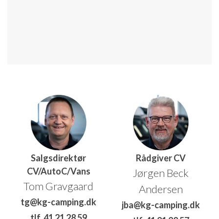
Salgsdirektør
Rådgiver CV
CV/AutoC/Vans
Jørgen Beck
Tom Gravgaard
Andersen
tg@kg-camping.dk
jba@kg-camping.dk
tlf. 41 21 28 59