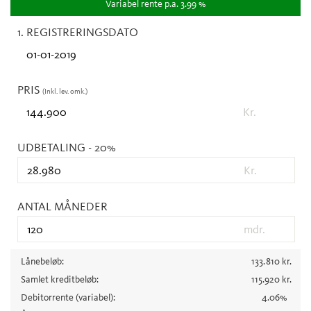
Variabel
rente p.a.
3.99
%
1. REGISTRERINGSDATO
PRIS
(Inkl. lev. omk.)
Kr.
UDBETALING
- 20%
Kr.
ANTAL MÅNEDER
mdr.
Lånebeløb:
133.810
kr.
Samlet kreditbeløb:
115.920
kr.
Debitorrente
(variabel)
:
4.06
%