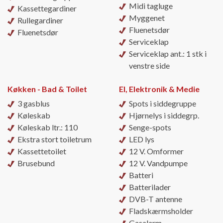
Midi tagluge
Kassettegardiner
Myggenet
Rullegardiner
Fluenetsdør
Fluenetsdør
Serviceklap
Serviceklap ant.: 1 stk i
venstre side
Køkken - Bad & Toilet
El, Elektronik & Medie
3 gasblus
Spots i siddegruppe
Køleskab
Hjørnelys i siddegrp.
Køleskab ltr.: 110
Senge-spots
Ekstra stort toiletrum
LED lys
Kassettetoilet
12 V. Omformer
Brusebund
12 V. Vandpumpe
Batteri
Batterilader
DVB-T antenne
Fladskærmsholder
Gasalarm