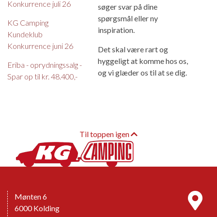
Konkurrence juli 26
søger svar på dine
spørgsmål eller ny
KG Camping
inspiration.
Kundeklub
Konkurrence juni 26
Det skal være rart og
hyggeligt at komme hos os,
Eriba - oprydningssalg -
og vi glæder os til at se dig.
Spar op til kr. 48.400,-
Til toppen igen
Mønten 6
6000 Kolding