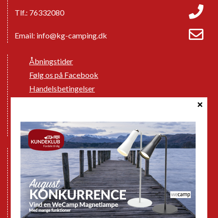
Tlf.: 76332080
Email:
info@kg-camping.dk
Åbningstider
Følg os på Facebook
Handelsbetingelser
Cookie politik
Databeskyttelse GDPR
GPDR - Optagelse af foto og video
Nye Campingvogne
Nye Autocampere og Vans
Brugte Campingvogne
Brugte Autocampere og Vans
Webshop