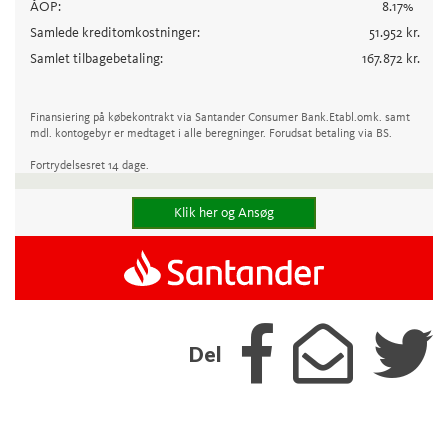
ÅOP:
8.17
%
Samlede kreditomkostninger:
51.952
kr.
Samlet tilbagebetaling:
167.872
kr.
Finansiering på købekontrakt via Santander Consumer Bank.
Etabl.omk. samt
mdl. kontogebyr er medtaget i alle beregninger. Forudsat betaling via BS.
Fortrydelsesret 14 dage.
Klik her og Ansøg
Del