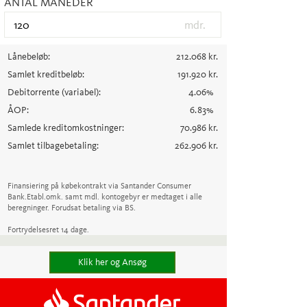
ANTAL MÅNEDER
mdr.
Lånebeløb:
212.068
kr.
Samlet kreditbeløb:
191.920
kr.
Debitorrente
(variabel)
:
4.06
%
ÅOP:
6.83
%
Samlede kreditomkostninger:
70.986
kr.
Samlet tilbagebetaling:
262.906
kr.
Finansiering på købekontrakt via Santander Consumer
Bank.
Etabl.omk. samt mdl. kontogebyr er medtaget i alle
beregninger. Forudsat betaling via BS.
Fortrydelsesret 14 dage.
Klik her og Ansøg