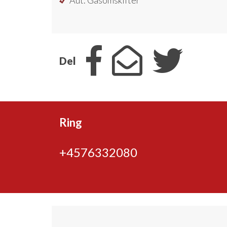
Aut. Gasomskifter
Del
Ring
+4576332080