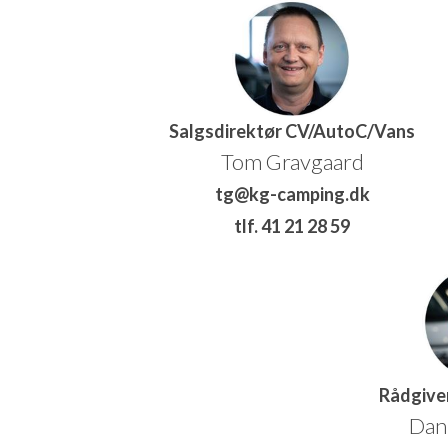
Salgsdirektør CV/AutoC/Vans
Tom Gravgaard
tg@kg-camping.dk
tlf. 41 21 28 59
Rådgive
Dan