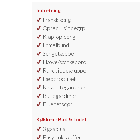
Indretning
Fransk seng
Opred. I siddegrp.
Klap-op-seng
Lamelbund
Sengetæppe
Hæve/sænkebord
Rundsiddegruppe
Læderbetræk
Kassettegardiner
Rullegardiner
Fluenetsdør
Køkken - Bad & Toilet
3 gasblus
Easy Luk skuffer