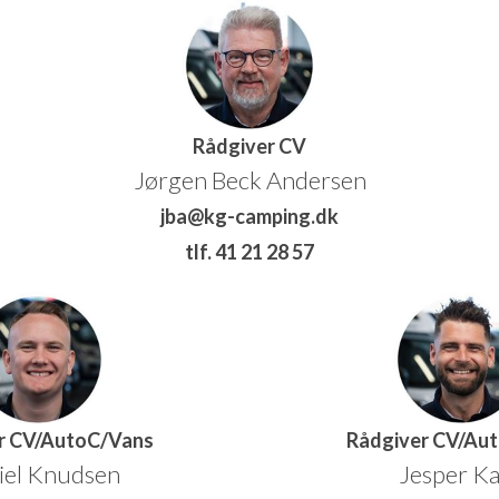
Rådgiver CV
Jørgen Beck Andersen
jba@kg-camping.dk
tlf. 41 21 28 57
r CV/AutoC/Vans
Rådgiver CV/Au
iel Knudsen
Jesper K