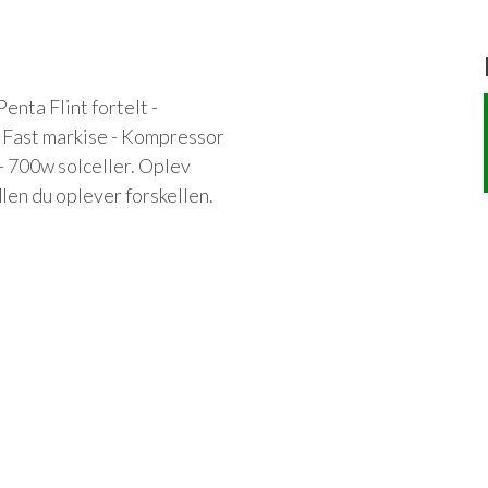
nta Flint fortelt -
- Fast markise - Kompressor
 - 700w solceller. Oplev
en du oplever forskellen.