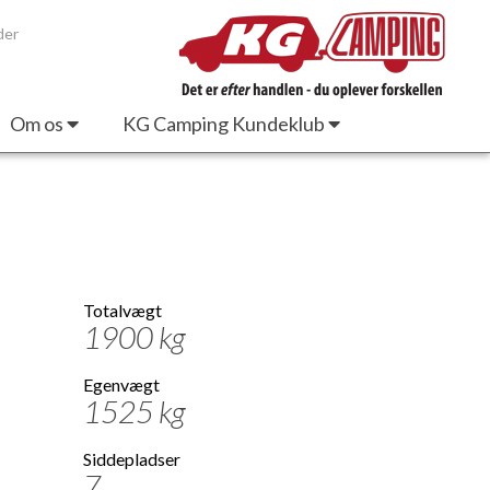
der
Om os
KG Camping Kundeklub
Totalvægt
1900 kg
Egenvægt
1525 kg
Siddepladser
7