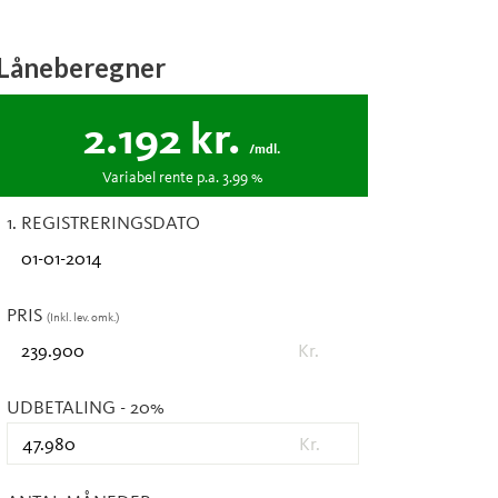
Låneberegner
2.192
kr.
/mdl.
Variabel
rente p.a.
3.99
%
1. REGISTRERINGSDATO
PRIS
(Inkl. lev. omk.)
Kr.
UDBETALING
- 20%
Kr.