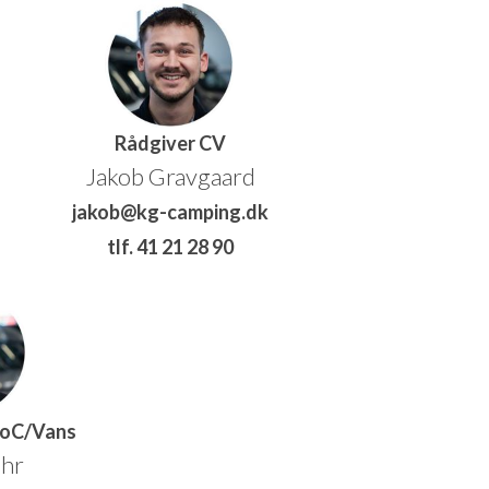
Rådgiver CV
Jakob Gravgaard
jakob@kg-camping.dk
tlf. 41 21 28 90
toC/Vans
ahr