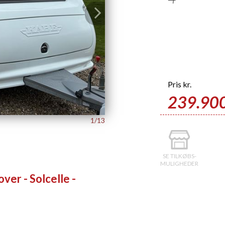
Next
Pris
kr.
239.900
2/13
SE TILKØBS-
MULIGHEDER
er - Solcelle -