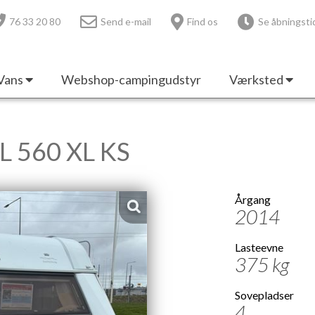
76 33 20 80
Send e-mail
Find os
Se åbningsti
Vans
Webshop-campingudstyr
Værksted
L 560 XL KS
Årgang
2014
Lasteevne
375 kg
Sovepladser
4