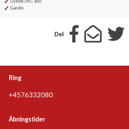
Dybde cm.: 300
Gardin
Del
Ring
+4576332080
Åbningstider