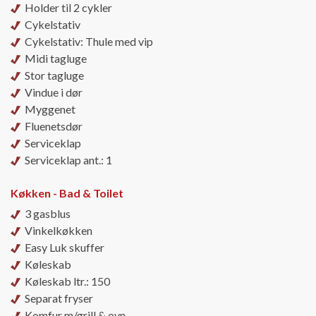
Holder til 2 cykler
Cykelstativ
Cykelstativ: Thule med vip
Midi tagluge
Stor tagluge
Vindue i dør
Myggenet
Fluenetsdør
Serviceklap
Serviceklap ant.: 1
Køkken - Bad & Toilet
3 gasblus
Vinkelkøkken
Easy Luk skuffer
Køleskab
Køleskab ltr.: 150
Separat fryser
Komfur m/grill & ovn