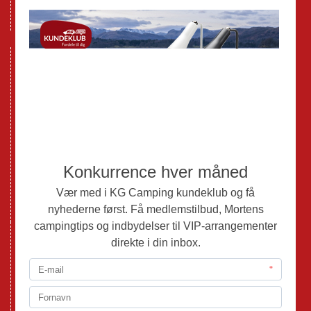
Databeskyttelse GDPR
GPDR - Optagelse af foto og video
Nye Campingvogne
Nye Autocampere og Vans
Brugte Campingvogne
Brugte Autocampere og Vans
Webshop
Værksted
Mortens Campingtips
KG Camping Kundeklub
Nyheder
Adria
Adria Vans
Adria Autocampere
Eriba
Fendt