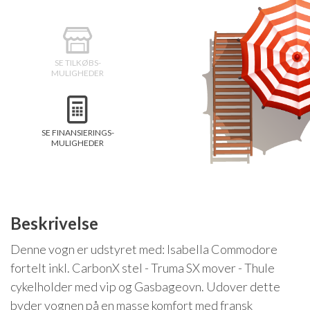
Isabella Opstillingsvejledninger
GPDR - Optagelse af foto og video
SE TILKØBS-
GPDR - KG Camping Kundeklub
MULIGHEDER
SE FINANSIERINGS-
MULIGHEDER
Beskrivelse
Denne vogn er udstyret med: Isabella Commodore
fortelt inkl. CarbonX stel - Truma SX mover - Thule
cykelholder med vip og Gasbageovn. Udover dette
byder vognen på en masse komfort med fransk