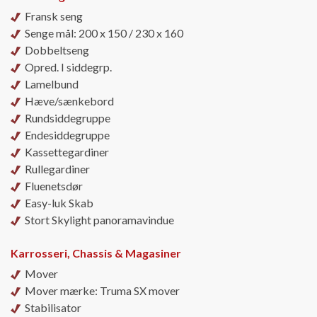
Fransk seng
Senge mål: 200 x 150 / 230 x 160
Dobbeltseng
Opred. I siddegrp.
Lamelbund
Hæve/sænkebord
Rundsiddegruppe
Endesiddegruppe
Kassettegardiner
Rullegardiner
Fluenetsdør
Easy-luk Skab
Stort Skylight panoramavindue
Karrosseri, Chassis & Magasiner
Mover
Mover mærke: Truma SX mover
Stabilisator