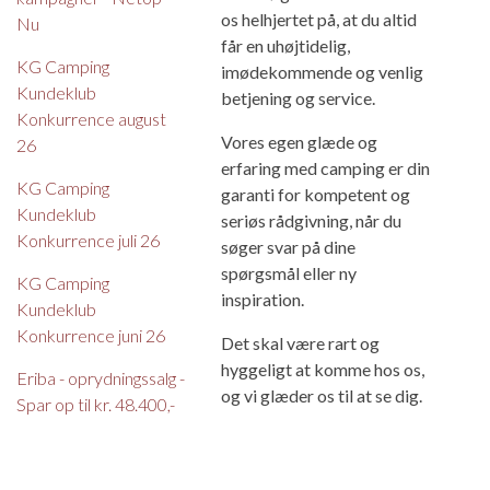
os helhjertet på, at du altid
Nu
får en uhøjtidelig,
KG Camping
imødekommende og venlig
Kundeklub
betjening og service.
Konkurrence august
Vores egen glæde og
26
erfaring med camping er din
KG Camping
garanti for kompetent og
Kundeklub
seriøs rådgivning, når du
Konkurrence juli 26
søger svar på dine
spørgsmål eller ny
KG Camping
inspiration.
Kundeklub
Konkurrence juni 26
Det skal være rart og
hyggeligt at komme hos os,
Eriba - oprydningssalg -
og vi glæder os til at se dig.
Spar op til kr. 48.400,-