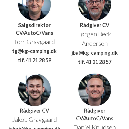
Salgsdirektør
Rådgiver CV
CV/AutoC/Vans
Jørgen Beck
Tom Gravgaard
Andersen
tg@kg-camping.dk
jba@kg-camping.dk
tlf. 41 21 28 59
tlf. 41 21 28 57
Rådgiver CV
Rådgiver
CV/AutoC/Vans
Jakob Gravgaard
Daniel Knudsen
jakob@kg-camping.dk