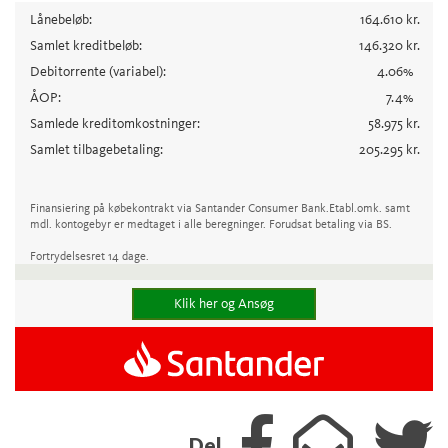
Lånebeløb:
164.610
kr.
Samlet kreditbeløb:
146.320
kr.
Debitorrente
(variabel)
:
4.06
%
ÅOP:
7.4
%
Samlede kreditomkostninger:
58.975
kr.
Samlet tilbagebetaling:
205.295
kr.
Finansiering på købekontrakt via Santander Consumer Bank.
Etabl.omk. samt
mdl. kontogebyr er medtaget i alle beregninger. Forudsat betaling via BS.
Fortrydelsesret 14 dage.
Klik her og Ansøg
Del