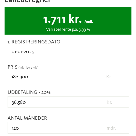
1.711
kr.
/mdl.
Variabel
rente p.a.
3.99
%
1. REGISTRERINGSDATO
PRIS
(Inkl. lev. omk.)
Kr.
UDBETALING
- 20%
Kr.
ANTAL MÅNEDER
mdr.