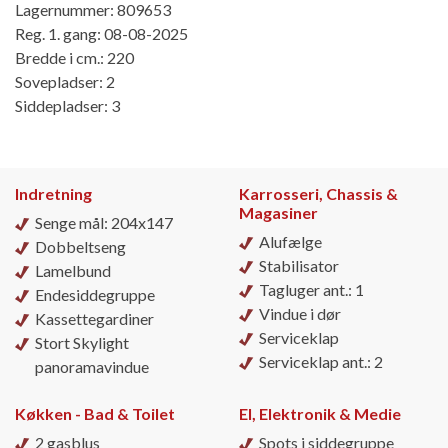
Lagernummer: 809653
Reg. 1. gang: 08-08-2025
Bredde i cm.: 220
Sovepladser: 2
Siddepladser: 3
Indretning
Karrosseri, Chassis &
Magasiner
Senge mål: 204x147
Alufælge
Dobbeltseng
Stabilisator
Lamelbund
Tagluger ant.: 1
Endesiddegruppe
Vindue i dør
Kassettegardiner
Serviceklap
Stort Skylight
Serviceklap ant.: 2
panoramavindue
Køkken - Bad & Toilet
El, Elektronik & Medie
2 gasblus
Spots i siddegruppe