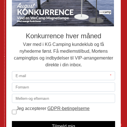
Brugte Campingvogne
Brugte Autocampere og Vans
Webshop
Værksted
Mortens Campingtips
KG Camping Kundeklub
Nyheder
Adria
Adria Vans
Adria Autocampere
Eriba
Fendt
Hobby
Randger Van
Tabbert
Isabella
1