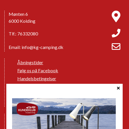
Mønten 6
6000 Kolding
Tlf.: 76332080
Email:
info@kg-camping.dk
Åbningstider
Følg os på Facebook
Handelsbetingelser
Cookie politik
Databeskyttelse GDPR
GPDR - Optagelse af foto og video
Nye Campingvogne
Nye Autocampere og Vans