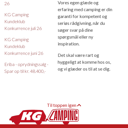
Vores egen glæde og
26
erfaring med camping er din
KG Camping
garanti for kompetent og
Kundeklub
seriøs rådgivning, når du
Konkurrence juli 26
søger svar på dine
spørgsmål eller ny
KG Camping
inspiration.
Kundeklub
Konkurrence juni 26
Det skal være rart og
hyggeligt at komme hos os,
Eriba - oprydningssalg -
og vi glæder os til at se dig.
Spar op til kr. 48.400,-
Til toppen igen