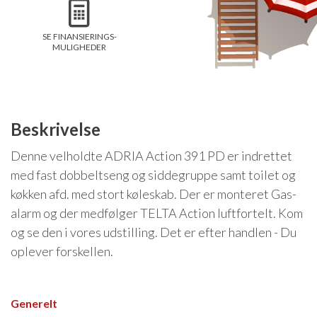
Isabella Opstillingsvejledninger
GPDR - Optagelse af foto og video
SE FINANSIERINGS-
MULIGHEDER
GPDR - KG Camping Kundeklub
Beskrivelse
Denne velholdte ADRIA Action 391 PD er indrettet
med fast dobbeltseng og siddegruppe samt toilet og
køkken afd. med stort køleskab. Der er monteret Gas-
alarm og der medfølger TELTA Action luftfortelt. Kom
og se den i vores udstilling. Det er efter handlen - Du
oplever forskellen.
Generelt