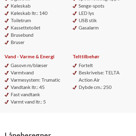
Køleskab
Senge-spots
Køleskab ltr.: 140
LED lys
Toiletrum
USB stik
Kassettetoilet
Gasalarm
Brusebund
Bruser
Vand - Varme & Energi
Telttilbehør
Gasovn m/blæser
Fortelt
Varmtvand
Beskrivelse: TELTA
Varmesystem: Trumatic
Action Air
Vandtank ltr.: 45
Dybde cm.: 250
Fast vandtank
Varmt vand ltr.: 5
Låneberegner