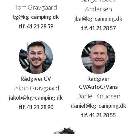
Tom Gravgaard
Andersen
tg@kg-camping.dk
jba@kg-camping.dk
tlf. 41 21 28 59
tlf. 41 21 28 57
Rådgiver CV
Rådgiver
CV/AutoC/Vans
Jakob Gravgaard
Daniel Knudsen
jakob@kg-camping.dk
daniel@kg-camping.dk
tlf. 41 21 28 90
tlf. 41 21 28 55