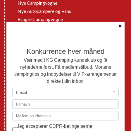
Nye Campingvogne
Nye Autocampere og Vans
Brugte Campingvogne
Brugte Autocampere og Vans
Webshop
Værksted
Mortens Campingtips
KG Camping Kundeklub
Nyheder
Adria
Adria Vans
Adria Autocampere
Eriba
Fendt
Hobby
Randger Van