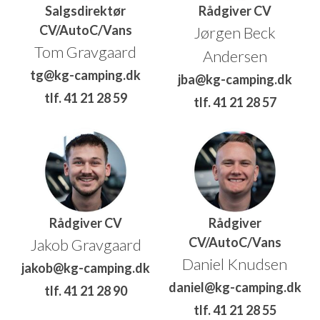
Salgsdirektør
Rådgiver CV
CV/AutoC/Vans
Jørgen Beck
Tom Gravgaard
Andersen
tg@kg-camping.dk
jba@kg-camping.dk
tlf. 41 21 28 59
tlf. 41 21 28 57
Rådgiver CV
Rådgiver
CV/AutoC/Vans
Jakob Gravgaard
Daniel Knudsen
jakob@kg-camping.dk
daniel@kg-camping.dk
tlf. 41 21 28 90
tlf. 41 21 28 55