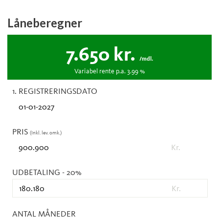
Låneberegner
7.650
kr.
/mdl.
Variabel
rente p.a.
3.99
%
1. REGISTRERINGSDATO
PRIS
(Inkl. lev. omk.)
Kr.
UDBETALING
- 20%
Kr.
ANTAL MÅNEDER