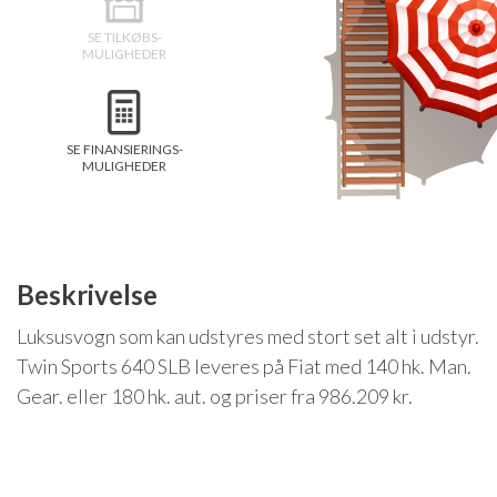
Isabella Opstillingsvejledninger
SE TILKØBS-
GPDR - Optagelse af foto og video
MULIGHEDER
GPDR - KG Camping Kundeklub
SE FINANSIERINGS-
MULIGHEDER
Beskrivelse
Luksusvogn som kan udstyres med stort set alt i udstyr.
Twin Sports 640 SLB leveres på Fiat med 140 hk. Man.
Gear. eller 180 hk. aut. og priser fra 986.209 kr.