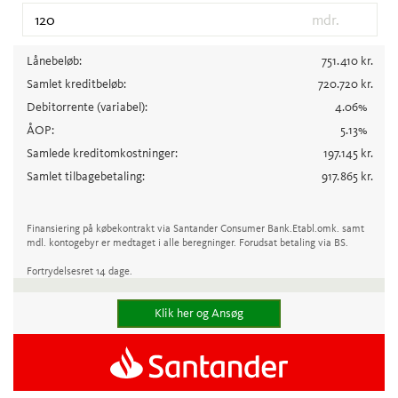
mdr.
Lånebeløb:
751.410
kr.
Samlet kreditbeløb:
720.720
kr.
Debitorrente
(variabel)
:
4.06
%
ÅOP:
5.13
%
Samlede kreditomkostninger:
197.145
kr.
Samlet tilbagebetaling:
917.865
kr.
Finansiering på købekontrakt via Santander Consumer Bank.
Etabl.omk. samt
mdl. kontogebyr er medtaget i alle beregninger. Forudsat betaling via BS.
Fortrydelsesret 14 dage.
Klik her og Ansøg