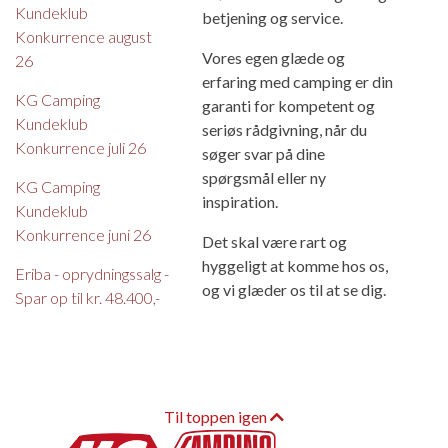
Kundeklub
betjening og service.
Konkurrence august
Vores egen glæde og
26
erfaring med camping er din
KG Camping
garanti for kompetent og
Kundeklub
seriøs rådgivning, når du
Konkurrence juli 26
søger svar på dine
spørgsmål eller ny
KG Camping
inspiration.
Kundeklub
Konkurrence juni 26
Det skal være rart og
hyggeligt at komme hos os,
Eriba - oprydningssalg -
og vi glæder os til at se dig.
Spar op til kr. 48.400,-
Til toppen igen