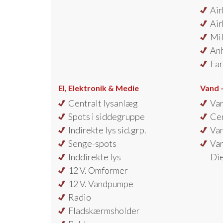
Air
Air
Mil
An
Far
El, Elektronik & Medie
Vand 
Centralt lysanlæg
Va
Spots i siddegruppe
Ce
Indirekte lys sid.grp.
Va
Senge-spots
Va
Inddirekte lys
Di
12 V. Omformer
12 V. Vandpumpe
Radio
Fladskærmsholder