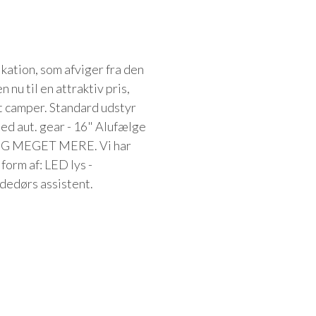
ation, som afviger fra den
 nu til en attraktiv pris,
t camper. Standard udstyr
med aut. gear - 16" Alufælge
 - OG MEGET MERE. Vi har
form af: LED lys -
edørs assistent.