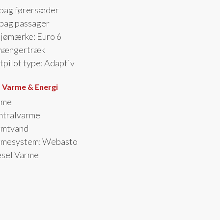
bag førersæder
bag passager
jømærke: Euro 6
hængertræk
tpilot type: Adaptiv
- Varme & Energi
rme
ntralvarme
rmtvand
rmesystem: Webasto
esel Varme