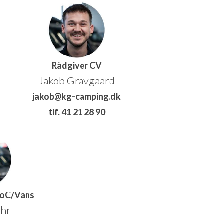
Rådgiver CV
Jakob Gravgaard
jakob@kg-camping.dk
tlf. 41 21 28 90
toC/Vans
ahr