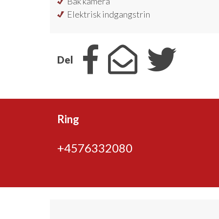
Bak kamera
Elektrisk indgangstrin
Del
Ring
+4576332080