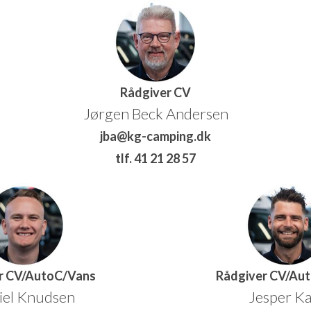
Rådgiver CV
Jørgen Beck Andersen
jba@kg-camping.dk
tlf. 41 21 28 57
r CV/AutoC/Vans
Rådgiver CV/Au
iel Knudsen
Jesper K