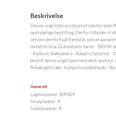
Beskrivelse
Denne vogn blev produceret med en specifik
oprindelige bestilling. Derfor tilbyder vi den
selvom den fortsat fremstår som en komple
omfatter bl.a. Grå metallic farve - 180 HK 
- Radio m. Bakkamera - Adaptiv fartpilot
bestilt denne vogn hjem med ekstraudstyr i 
Anhængertræk - Kompressorkøleskab - Skyd
Generelt
Lagernummer: 809429
Sovepladser: 4
Siddepladser: 4