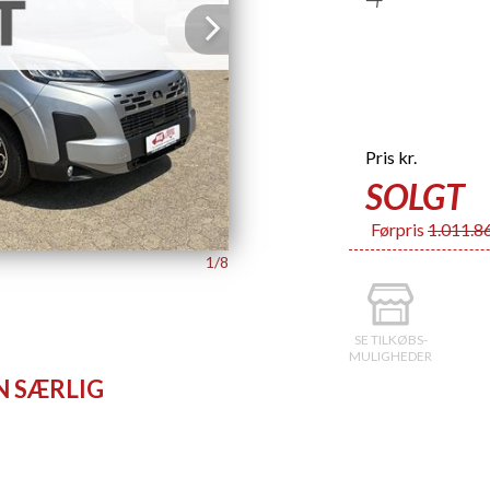
Next
Pris
kr.
SOLGT
Førpris
1.011.86
1/8
SE TILKØBS-
MULIGHEDER
N SÆRLIG