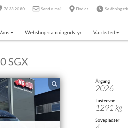
76 33 20 80
Send e-mail
Find os
Se åbningsti
Vans
Webshop-campingudstyr
Værksted
40 SGX
Årgang
2026
Lasteevne
1291 kg
Sovepladser
4