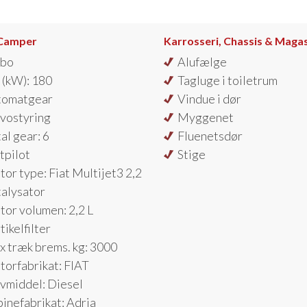
Camper
Karrosseri, Chassis & Maga
rbo
Alufælge
(kW): 180
Tagluge i toiletrum
tomatgear
Vindue i dør
vostyring
Myggenet
al gear: 6
Fluenetsdør
tpilot
Stige
or type: Fiat Multijet3 2,2
alysator
or volumen: 2,2 L
tikelfilter
 træk brems. kg: 3000
orfabrikat: FIAT
vmiddel: Diesel
inefabrikat: Adria