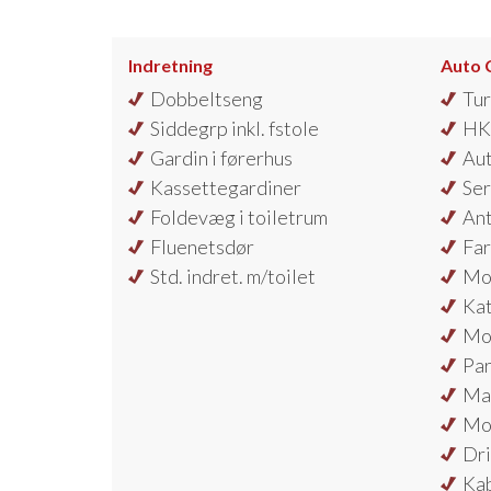
Indretning
Auto 
Dobbeltseng
Tu
Siddegrp inkl. fstole
HK 
Gardin i førerhus
Au
Kassettegardiner
Ser
Foldevæg i toiletrum
Ant
Fluenetsdør
Far
Std. indret. m/toilet
Mot
Kat
Mot
Par
Max
Mot
Dri
Kab