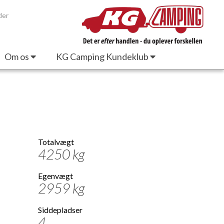
der
Om os
KG Camping Kundeklub
Totalvægt
4250 kg
Egenvægt
2959 kg
Siddepladser
4