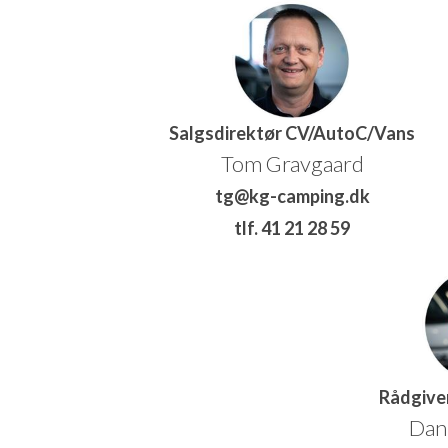
Salgsdirektør CV/AutoC/Vans
Tom Gravgaard
tg@kg-camping.dk
tlf. 41 21 28 59
Rådgive
Dan