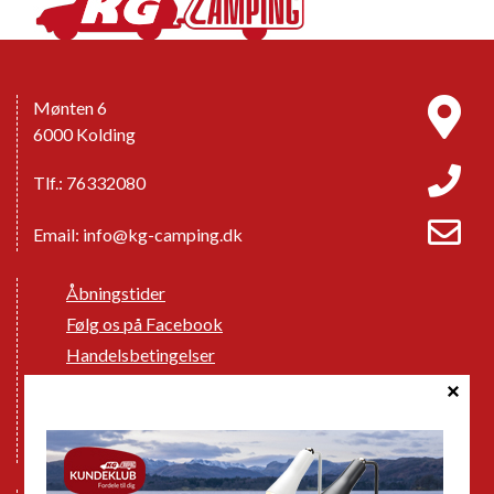
Mønten 6
6000 Kolding
Tlf.: 76332080
Email:
info@kg-camping.dk
Åbningstider
Følg os på Facebook
Handelsbetingelser
Cookie politik
Databeskyttelse GDPR
GPDR - Optagelse af foto og video