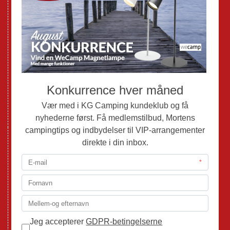
Nye Campingvogne
Nye Autocampere og Vans
Brugte Campingvogne
Brugte Autocampere og Vans
Webshop
Værksted
Mortens Campingtips
KG Camping Kundeklub
Nyheder
Adria
Adria Vans
Adria Autocampere
Eriba
Fendt
Hobby
Randger Van