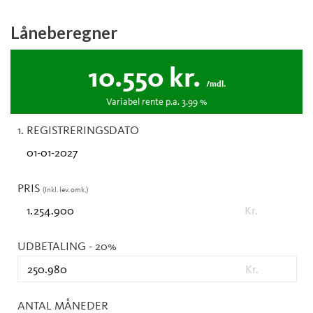
Låneberegner
10.550
kr.
/mdl.
Variabel
rente p.a.
3.99
%
1. REGISTRERINGSDATO
PRIS
(Inkl. lev. omk.)
Kr.
UDBETALING
- 20%
Kr.
ANTAL MÅNEDER