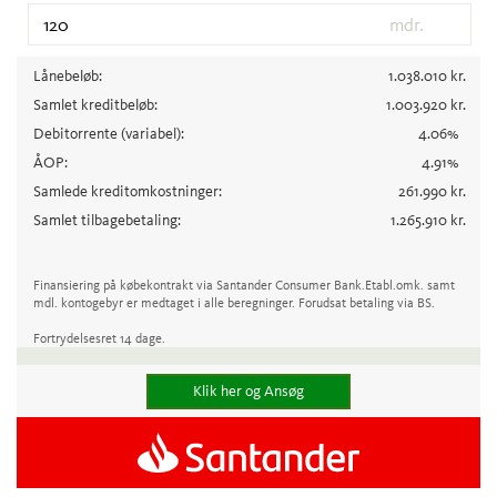
mdr.
Lånebeløb:
1.038.010
kr.
Samlet kreditbeløb:
1.003.920
kr.
Debitorrente
(variabel)
:
4.06
%
ÅOP:
4.91
%
Samlede kreditomkostninger:
261.990
kr.
Samlet tilbagebetaling:
1.265.910
kr.
Finansiering på købekontrakt via Santander Consumer Bank.
Etabl.omk. samt
mdl. kontogebyr er medtaget i alle beregninger. Forudsat betaling via BS.
Fortrydelsesret 14 dage.
Klik her og Ansøg