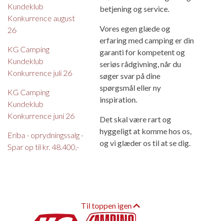
Kundeklub
betjening og service.
Konkurrence august
Vores egen glæde og
26
erfaring med camping er din
KG Camping
garanti for kompetent og
Kundeklub
seriøs rådgivning, når du
Konkurrence juli 26
søger svar på dine
spørgsmål eller ny
KG Camping
inspiration.
Kundeklub
Konkurrence juni 26
Det skal være rart og
hyggeligt at komme hos os,
Eriba - oprydningssalg -
og vi glæder os til at se dig.
Spar op til kr. 48.400,-
Til toppen igen