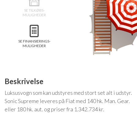
Isabella Opstillingsvejledninger
SE TILKØBS-
GPDR - Optagelse af foto og video
MULIGHEDER
GPDR - KG Camping Kundeklub
SE FINANSIERINGS-
MULIGHEDER
Beskrivelse
Luksusvogn som kan udstyres med stort set alt i udstyr.
Sonic Supreme leveres på Fiat med 140 hk. Man. Gear.
eller 180 hk. aut. og priser fra 1.342.734 kr.