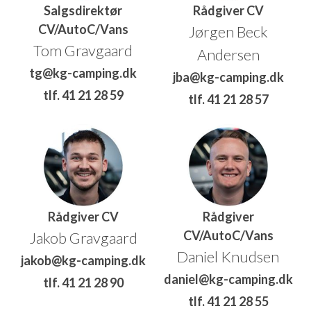
Salgsdirektør
Rådgiver CV
CV/AutoC/Vans
Jørgen Beck
Tom Gravgaard
Andersen
tg@kg-camping.dk
jba@kg-camping.dk
tlf. 41 21 28 59
tlf. 41 21 28 57
Rådgiver CV
Rådgiver
CV/AutoC/Vans
Jakob Gravgaard
Daniel Knudsen
jakob@kg-camping.dk
daniel@kg-camping.dk
tlf. 41 21 28 90
tlf. 41 21 28 55